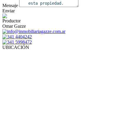
Mensaje
Enviar
Productor
Omar Gazze
info@inmobiliariagazze.com.ar
341 4404242
341 5998472
UBICACIÓN