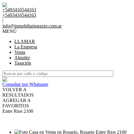
+5493416544163
+5493416544163
|
info@inmobiliariagazze.com.ar
MENÚ
LLAMAR
La Empresa
Venta
Alquiler
Tasación
Consultar por Whatsapp
VOLVER A
RESULTADOS
AGREGAR A
FAVORITOS
Entre Rios 2100
VENTA
USD170.000